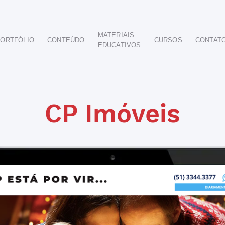
MATERIAIS
ORTFÓLIO
CONTEÚDO
CURSOS
CONTAT
EDUCATIVOS
POR SEGMENTO
AUTOMOTIVO
EDUCAÇÃO
IMOBILIÁRIO
CP Imóveis
ODONTOLÓGICO
HOTELARIA
BUSINESS INTELIGENCE