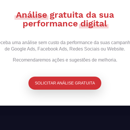
Análise
gratuita da sua
performance
digital
ceba uma análise sem custo da performance da suas campan
de Google Ads, Facebook Ads, Redes Sociais ou Website.
Recomendaremos ações e sugestões de melhoria.
SOLICITAR ANÁLISE GRATUITA