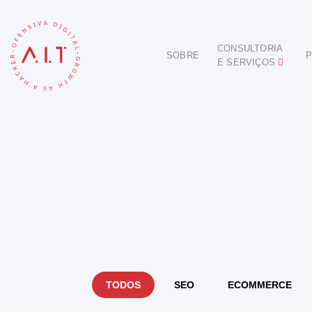
CONSULTORIA
SOBRE
P
E SERVIÇOS
DIGITAL
E-COMMERCE
ANÚNCIOS ONLINE
REDES SOCIAIS
SEO
SITES E PORTAIS
START DIGITAL
INBOUND MARKETING
CONSULTORIA
TODOS
SEO
ECOMMERCE