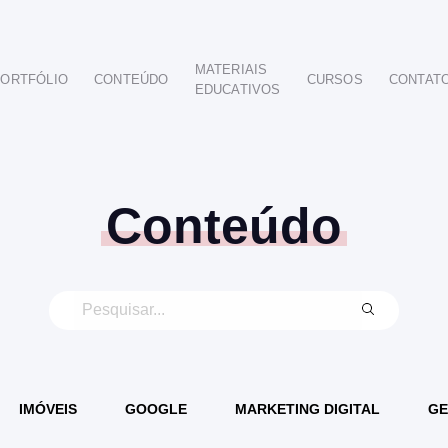
MATERIAIS
ORTFÓLIO
CONTEÚDO
CURSOS
CONTAT
EDUCATIVOS
POR SEGMENTO
AUTOMOTIVO
EDUCAÇÃO
IMOBILIÁRIO
Conteúdo
ODONTOLÓGICO
HOTELARIA
BUSINESS INTELIGENCE
IMÓVEIS
GOOGLE
MARKETING DIGITAL
GE