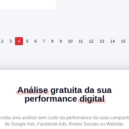
2
3
4
5
6
7
8
9
10
11
12
13
14
15
Análise
gratuita da sua
performance
digital
ceba uma análise sem custo da performance da suas campan
de Google Ads, Facebook Ads, Redes Sociais ou Website.