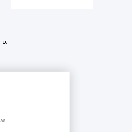
16
has