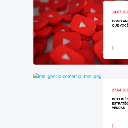
14.07.20
COMO AN
QUE VOCÊ
27.04.20
INTELIGÊ
ESTRATÉG
VENDAS