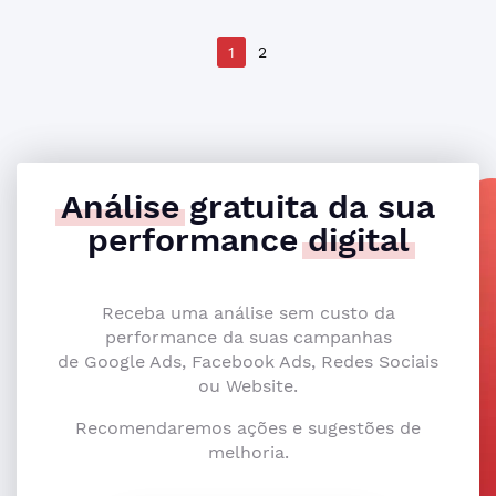
1
2
Análise
gratuita da sua
performance
digital
Receba uma análise sem custo da
performance da suas campanhas
de Google Ads, Facebook Ads, Redes Sociais
ou Website.
Recomendaremos ações e sugestões de
melhoria.